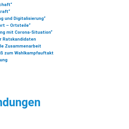
chaft“
raft“
ng und Digitalisierung“
rt – Ortsteile“
ng mit Corona-Situation“
er Ratskandidaten
le Zusammenarbeit
uß zum Wahlkampfauftakt
lung
ndungen