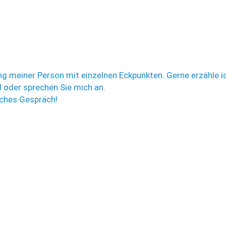
amilienfreundliches
Borgentreich!"
Mehr
ung meiner Person mit einzelnen Eckpunkten. Gerne erzähle i
il oder sprechen Sie mich an.
iches Gespräch!