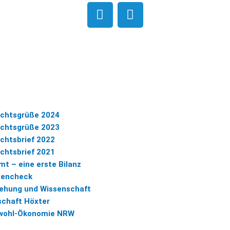
F
I
a
n
c
s
e
t
b
a
o
g
o
r
k
a
m
chtsgrüße 2024
chtsgrüße 2023
chtsbrief 2022
chtsbrief 2021
t – eine erste Bilanz
tencheck
iehung und Wissenschaft
schaft Höxter
nwohl-Ökonomie NRW