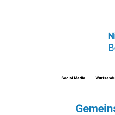
Zum
Inhalt
springen
N
B
Startseite
Social Media
Wurfsend
Gemein