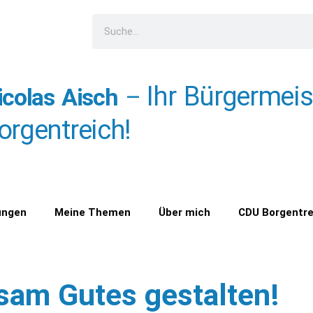
Suche
Ihr Bürgermeis
icolas Aisch
–
orgentreich!
ungen
Meine Themen
Über mich
CDU Borgentre
sam
Gutes gestalten!